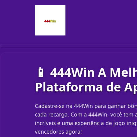
📱 444Win A Mel
Plataforma de A
Cadastre-se na 444Win para ganhar bôn
cada recarga. Com a 444Win, você tem 
incríveis e uma experiência de jogo inig
vencedores agora!