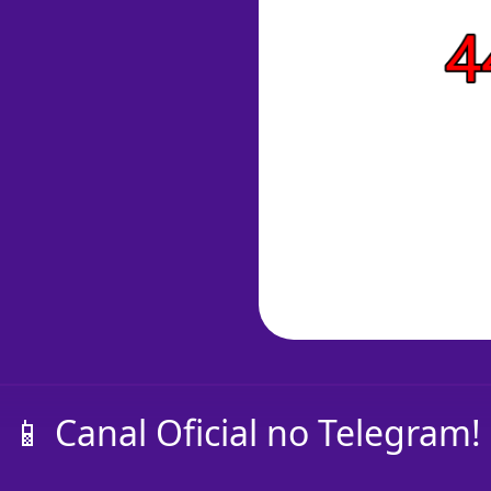
📱 Canal Oficial no Telegram!