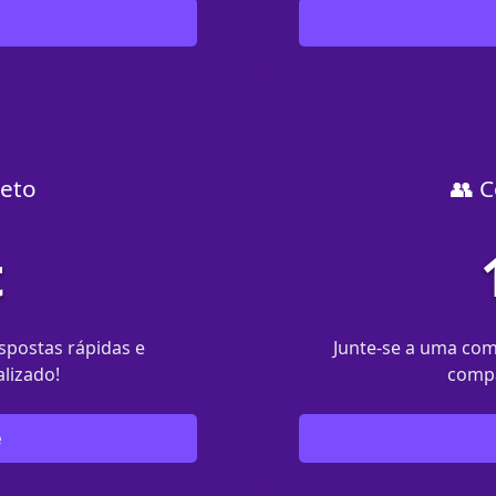
reto
👥 
t
espostas rápidas e
Junte-se a uma com
lizado!
compa
e