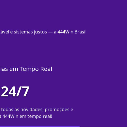
ável e sistemas justos — a 444Win Brasil
cias em Tempo Real
24/7
e todas as novidades, promoções e
a 444Win em tempo real!