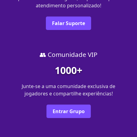
atendimento personalizado!
Falar Suporte
👥 Comunidade VIP
1000+
Junte-se a uma comunidade exclusiva de
jogadores e compartilhe experiências!
Entrar Grupo