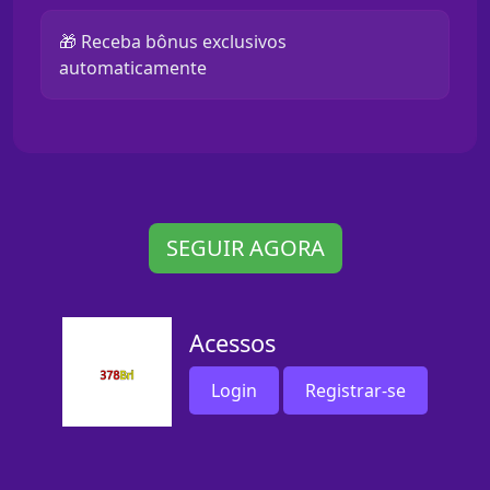
🎁 Receba bônus exclusivos
automaticamente
SEGUIR AGORA
Acessos
Login
Registrar-se