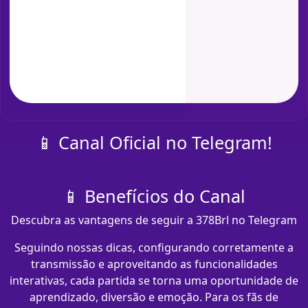
📱 Canal Oficial no Telegram!
📱 Benefícios do Canal
Descubra as vantagens de seguir a 378Brl no Telegram
Seguindo nossas dicas, configurando corretamente a
transmissão e aproveitando as funcionalidades
interativas, cada partida se torna uma oportunidade de
aprendizado, diversão e emoção. Para os fãs de