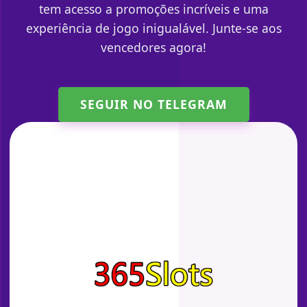
tem acesso a promoções incríveis e uma
experiência de jogo inigualável. Junte-se aos
vencedores agora!
SEGUIR NO TELEGRAM