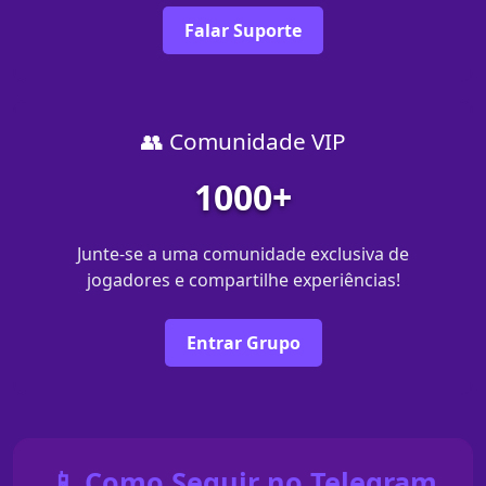
Falar Suporte
👥 Comunidade VIP
1000+
Junte-se a uma comunidade exclusiva de
jogadores e compartilhe experiências!
Entrar Grupo
📱 Como Seguir no Telegram