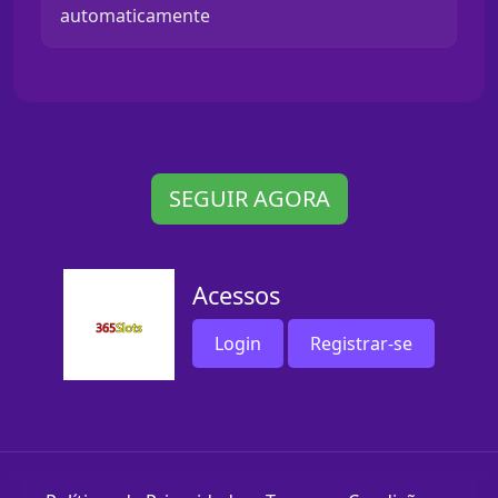
automaticamente
SEGUIR AGORA
Acessos
Login
Registrar-se