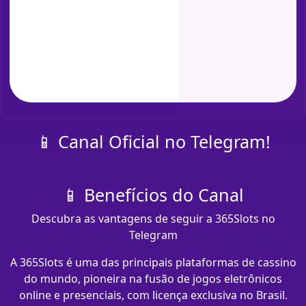
📱 Canal Oficial no Telegram!
📱 Benefícios do Canal
Descubra as vantagens de seguir a 365Slots no
Telegram
A 365Slots é uma das principais plataformas de cassino
do mundo, pioneira na fusão de jogos eletrônicos
online e presenciais, com licença exclusiva no Brasil.