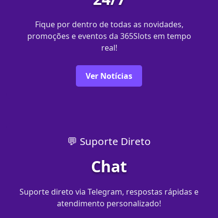
Fique por dentro de todas as novidades,
promoções e eventos da 365Slots em tempo
real!
Ver Notícias
💬 Suporte Direto
Chat
Suporte direto via Telegram, respostas rápidas e
atendimento personalizado!