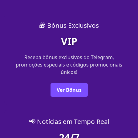
🎁 Bônus Exclusivos
VIP
Receba bônus exclusivos do Telegram,
promoções especiais e códigos promocionais
únicos!
Ver Bônus
📢 Notícias em Tempo Real
24/7