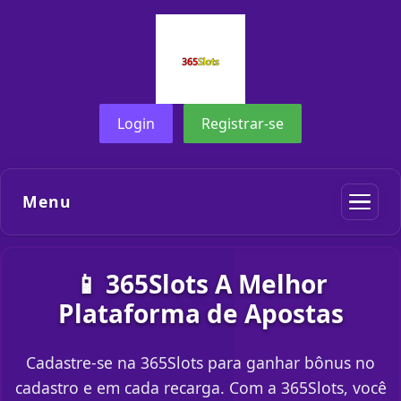
Login
Registrar-se
Menu
📱 365Slots A Melhor
Plataforma de Apostas
Cadastre-se na 365Slots para ganhar bônus no
cadastro e em cada recarga. Com a 365Slots, você