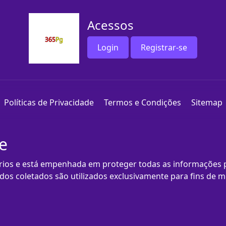
Acessos
Login
Registrar-se
Políticas de Privacidade
Termos e Condições
Sitemap
de
ários e está empenhada em proteger todas as informações 
os coletados são utilizados exclusivamente para fins de m