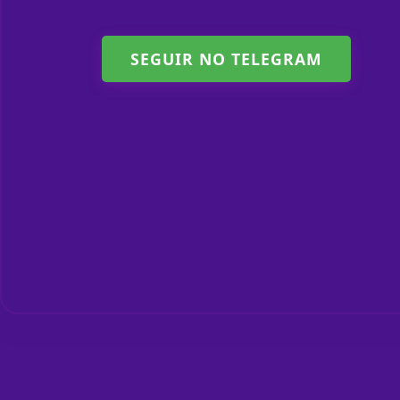
SEGUIR NO TELEGRAM