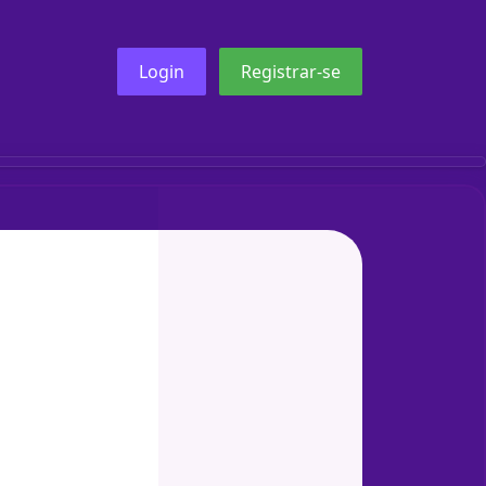
Login
Registrar-se