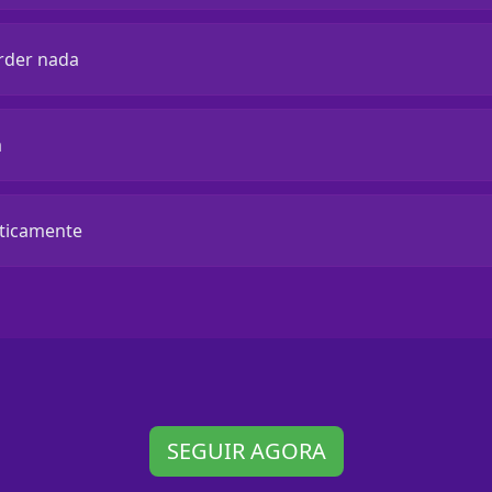
erder nada
a
aticamente
SEGUIR AGORA