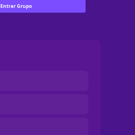
Entrar Grupo