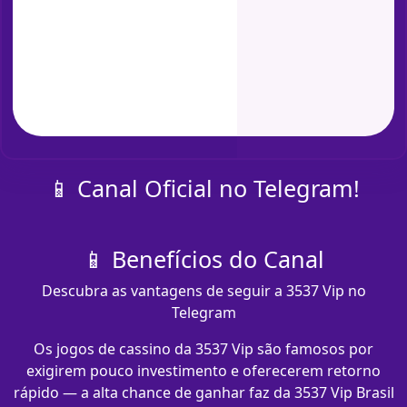
📱 Canal Oficial no Telegram!
📱 Benefícios do Canal
Descubra as vantagens de seguir a 3537 Vip no
Telegram
Os jogos de cassino da 3537 Vip são famosos por
exigirem pouco investimento e oferecerem retorno
rápido — a alta chance de ganhar faz da 3537 Vip Brasil