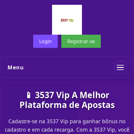
Login
Registrar-se
Menu
📱 3537 Vip A Melhor
Plataforma de Apostas
Cadastre-se na 3537 Vip para ganhar bônus no
cadastro e em cada recarga. Com a 3537 Vip, você