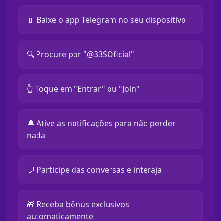
📱 Baixe o app Telegram no seu dispositivo
🔍 Procure por "@33SOficial"
👆 Toque em "Entrar" ou "Join"
🔔 Ative as notificações para não perder
nada
💬 Participe das conversas e interaja
🎁 Receba bônus exclusivos
automaticamente