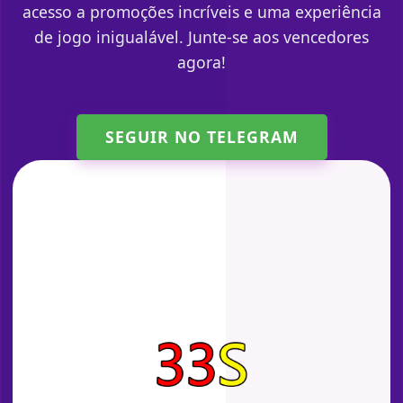
acesso a promoções incríveis e uma experiência
de jogo inigualável. Junte-se aos vencedores
agora!
SEGUIR NO TELEGRAM