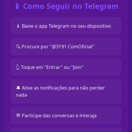
📱 Como Seguir no Telegram
📱 Baixe o app Telegram no seu dispositivo
🔍 Procure por "@3191 ComOficial"
👆 Toque em "Entrar" ou "Join"
🔔 Ative as notificações para não perder
nada
💬 Participe das conversas e interaja