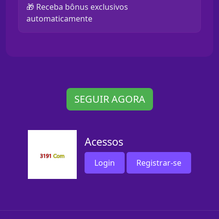
🎁 Receba bônus exclusivos
automaticamente
SEGUIR AGORA
Acessos
Login
Registrar-se