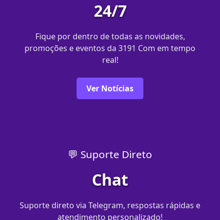
24/7
Fique por dentro de todas as novidades,
promoções e eventos da 3191 Com em tempo
real!
Ver Notícias
💬 Suporte Direto
Chat
Suporte direto via Telegram, respostas rápidas e
atendimento personalizado!