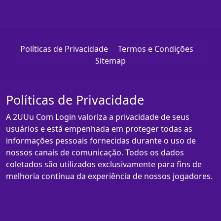
Políticas de Privacidade
Termos e Condições
Sitemap
Políticas de Privacidade
A 2UUu Com Login valoriza a privacidade de seus
usuários e está empenhada em proteger todas as
informações pessoais fornecidas durante o uso de
nossos canais de comunicação. Todos os dados
coletados são utilizados exclusivamente para fins de
melhoria contínua da experiência de nossos jogadores.