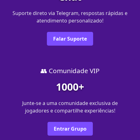
Suporte direto via Telegram, respostas rápidas e
atendimento personalizado!
Falar Suporte
👥 Comunidade VIP
1000+
Junte-se a uma comunidade exclusiva de
jogadores e compartilhe experiências!
Entrar Grupo