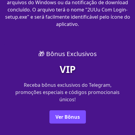
arquivos do Windows ou da notificação de download
concluído. O arquivo terá o nome "2UUu Com Login-
setup.exe" e será facilmente identificável pelo ícone do
aplicativo.
🎁 Bônus Exclusivos
VIP
Receba bônus exclusivos do Telegram,
promoções especiais e códigos promocionais
únicos!
Ver Bônus