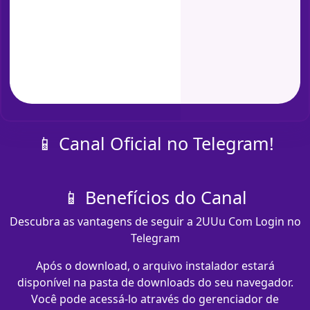
📱 Canal Oficial no Telegram!
📱 Benefícios do Canal
Descubra as vantagens de seguir a 2UUu Com Login no
Telegram
Após o download, o arquivo instalador estará
disponível na pasta de downloads do seu navegador.
Você pode acessá-lo através do gerenciador de