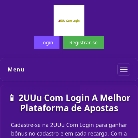
Login
Registrar-se
Menu
📱 2UUu Com Login A Melhor
Plataforma de Apostas
Cadastre-se na 2UUu Com Login para ganhar
bônus no cadastro e em cada recarga. Com a