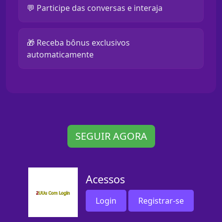
💬 Participe das conversas e interaja
🎁 Receba bônus exclusivos
automaticamente
SEGUIR AGORA
Acessos
Login
Registrar-se