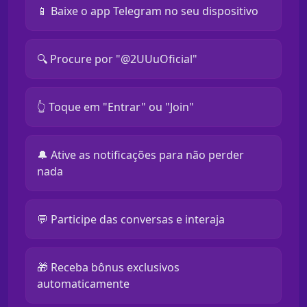
📱 Baixe o app Telegram no seu dispositivo
🔍 Procure por "@2UUuOficial"
👆 Toque em "Entrar" ou "Join"
🔔 Ative as notificações para não perder
nada
💬 Participe das conversas e interaja
🎁 Receba bônus exclusivos
automaticamente