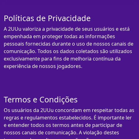
Políticas de Privacidade
A 2UUu valoriza a privacidade de seus usuários e está
empenhada em proteger todas as informações
pessoais fornecidas durante o uso de nossos canais de
comunicação. Todos os dados coletados são utilizados
exclusivamente para fins de melhoria contínua da
experiência de nossos jogadores.
Termos e Condições
Os usuários da 2UUu concordam em respeitar todas as
regras e regulamentos estabelecidos. É importante ler
e entender todos os termos antes de participar de
nossos canais de comunicação. A violação destes