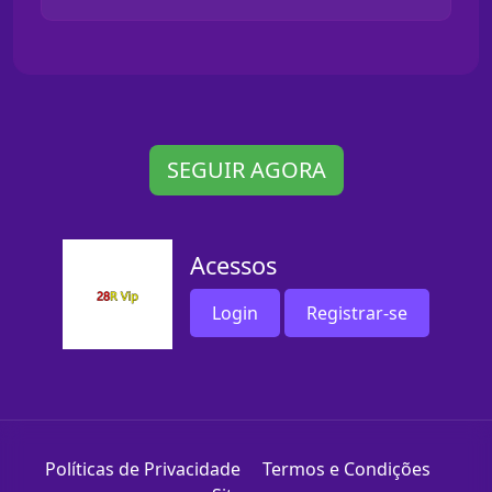
SEGUIR AGORA
Acessos
Login
Registrar-se
Políticas de Privacidade
Termos e Condições