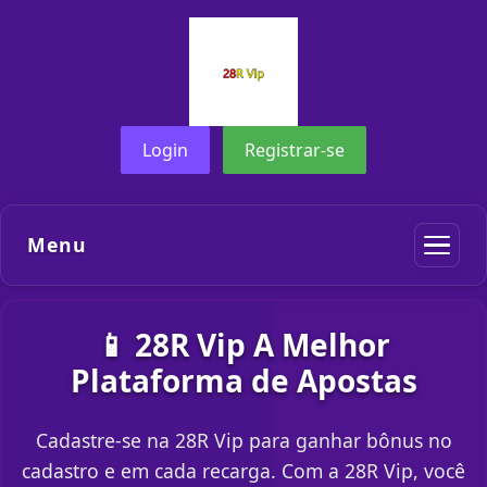
Login
Registrar-se
Menu
📱 28R Vip A Melhor
Plataforma de Apostas
Cadastre-se na 28R Vip para ganhar bônus no
cadastro e em cada recarga. Com a 28R Vip, você