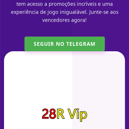
tem acesso a promoções incríveis e uma
experiência de jogo inigualável. Junte-se aos
vencedores agora!
SEGUIR NO TELEGRAM