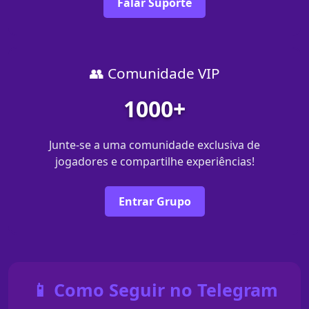
Falar Suporte
👥 Comunidade VIP
1000+
Junte-se a uma comunidade exclusiva de
jogadores e compartilhe experiências!
Entrar Grupo
📱 Como Seguir no Telegram