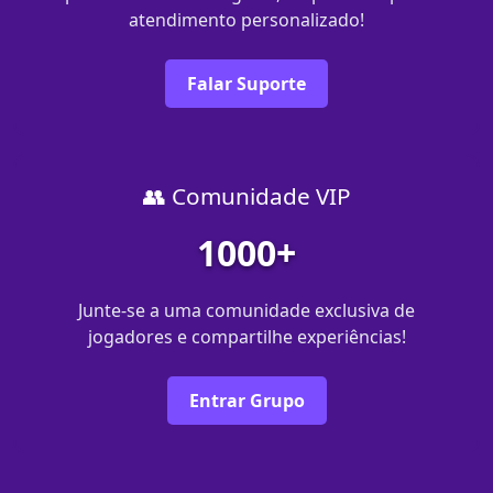
atendimento personalizado!
Falar Suporte
👥 Comunidade VIP
1000+
Junte-se a uma comunidade exclusiva de
jogadores e compartilhe experiências!
Entrar Grupo