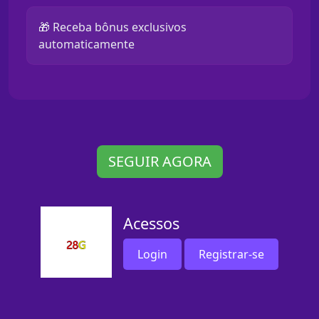
🎁 Receba bônus exclusivos
automaticamente
SEGUIR AGORA
Acessos
Login
Registrar-se