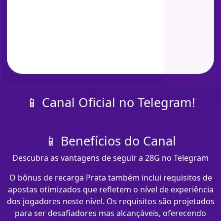
📱 Canal Oficial no Telegram!
📱 Benefícios do Canal
Descubra as vantagens de seguir a 28G no Telegram
O bônus de recarga Prata também inclui requisitos de
apostas otimizados que refletem o nível de experiência
dos jogadores neste nível. Os requisitos são projetados
para ser desafiadores mas alcançáveis, oferecendo