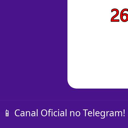
📱 Canal Oficial no Telegram!