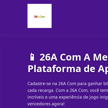
📱 26A Com A Me
Plataforma de A
Cadastre-se na 26A Com para ganhar b
cada recarga. Com a 26A Com, você te
incríveis e uma experiência de jogo inig
vencedores agora!