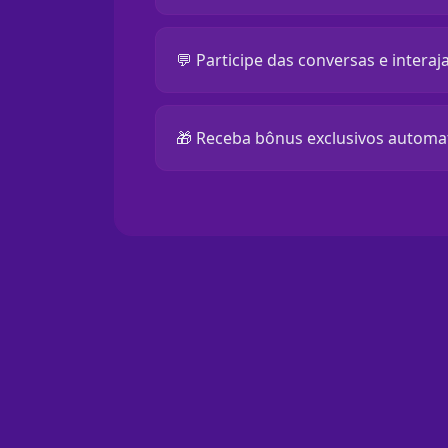
💬 Participe das conversas e interaj
🎁 Receba bônus exclusivos autom