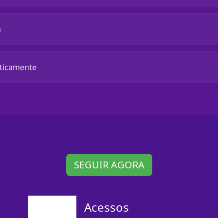
a
aticamente
SEGUIR AGORA
Acessos