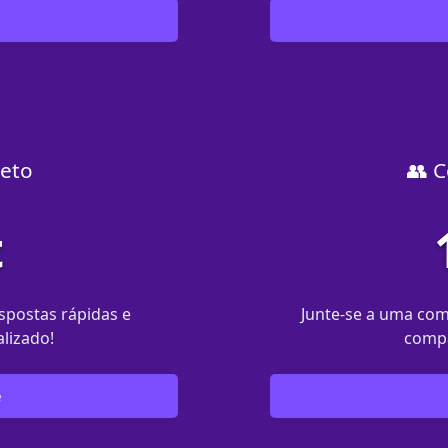
reto
👥 
t
espostas rápidas e
Junte-se a uma com
lizado!
compa
e