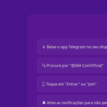
📱 Baixe o app Telegram no seu disp
🔍 Procure por "@26A ComOficial"
👆 Toque em "Entrar" ou "Join"
🔔 Ative as notificações para não p