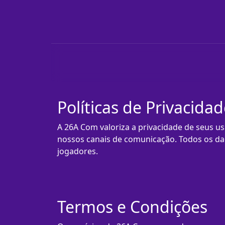
Políticas de Privacida
A 26A Com valoriza a privacidade de seus 
nossos canais de comunicação. Todos os dad
jogadores.
Termos e Condições