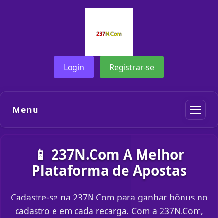
Login
Registrar-se
Menu
📱 237N.Com A Melhor
Plataforma de Apostas
Cadastre-se na 237N.Com para ganhar bônus no
cadastro e em cada recarga. Com a 237N.Com,