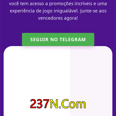
você tem acesso a promoções incríveis e uma
experiência de jogo inigualável. Junte-se aos
vencedores agora!
SEGUIR NO TELEGRAM