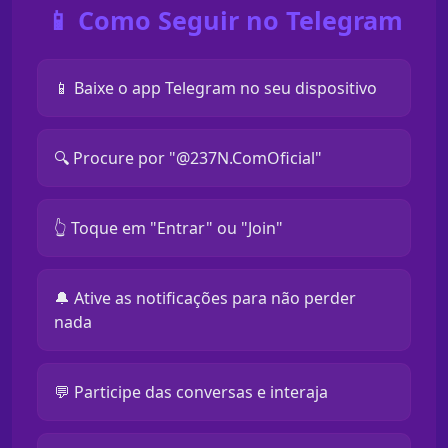
📱 Como Seguir no Telegram
📱 Baixe o app Telegram no seu dispositivo
🔍 Procure por "@237N.ComOficial"
👆 Toque em "Entrar" ou "Join"
🔔 Ative as notificações para não perder
nada
💬 Participe das conversas e interaja