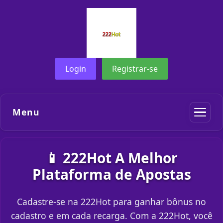
Login
Registrar-se
Menu
📱 222Hot A Melhor
Plataforma de Apostas
Cadastre-se na 222Hot para ganhar bônus no
cadastro e em cada recarga. Com a 222Hot, você