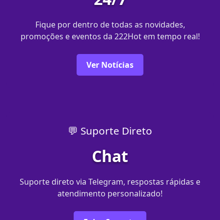
Fique por dentro de todas as novidades,
promoções e eventos da 222Hot em tempo real!
Ver Notícias
💬 Suporte Direto
Chat
Suporte direto via Telegram, respostas rápidas e
atendimento personalizado!