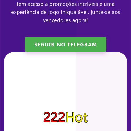
tem acesso a promoções incríveis e uma
experiência de jogo inigualável. Junte-se aos
vencedores agora!
SEGUIR NO TELEGRAM