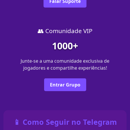
Falar Suporte
👥 Comunidade VIP
1000+
Junte-se a uma comunidade exclusiva de
jogadores e compartilhe experiências!
Entrar Grupo
📱 Como Seguir no Telegram