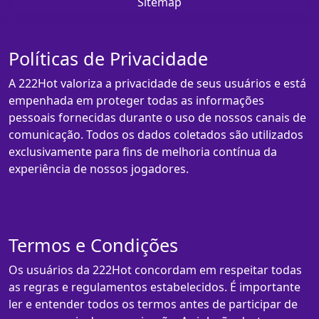
Sitemap
Políticas de Privacidade
A 222Hot valoriza a privacidade de seus usuários e está
empenhada em proteger todas as informações
pessoais fornecidas durante o uso de nossos canais de
comunicação. Todos os dados coletados são utilizados
exclusivamente para fins de melhoria contínua da
experiência de nossos jogadores.
Termos e Condições
Os usuários da 222Hot concordam em respeitar todas
as regras e regulamentos estabelecidos. É importante
ler e entender todos os termos antes de participar de