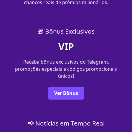
chances reais de prêmios milionários.
🎁 Bônus Exclusivos
VIP
Receba bônus exclusivos do Telegram,
promoções especiais e códigos promocionais
únicos!
Ver Bônus
📢 Notícias em Tempo Real