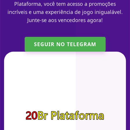
Plataforma, você tem acesso a promoções
incríveis e uma experiência de jogo inigualável.
Junte-se aos vencedores agora!
SEGUIR NO TELEGRAM