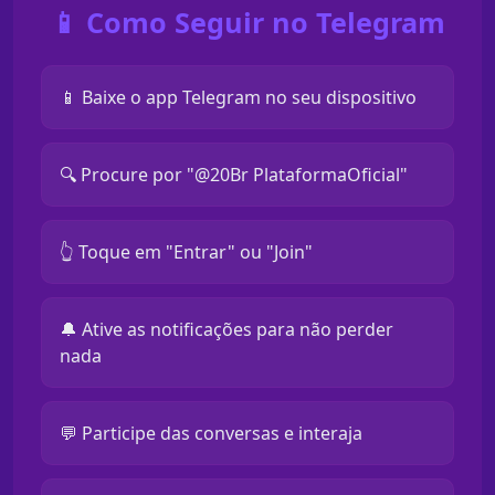
📱 Como Seguir no Telegram
📱 Baixe o app Telegram no seu dispositivo
🔍 Procure por "@20Br PlataformaOficial"
👆 Toque em "Entrar" ou "Join"
🔔 Ative as notificações para não perder
nada
💬 Participe das conversas e interaja