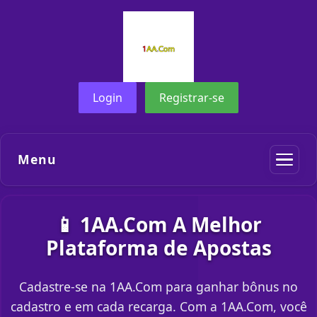
Login
Registrar-se
Menu
📱 1AA.Com A Melhor
Plataforma de Apostas
Cadastre-se na 1AA.Com para ganhar bônus no
cadastro e em cada recarga. Com a 1AA.Com, você