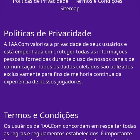
Políticas de Privacidade
Termos e Condições
Sitemap
Políticas de Privacidade
A 1AA.Com valoriza a privacidade de seus usuários e
está empenhada em proteger todas as informações
pessoais fornecidas durante o uso de nossos canais de
comunicação. Todos os dados coletados são utilizados
exclusivamente para fins de melhoria contínua da
experiência de nossos jogadores.
Termos e Condições
Os usuários da 1AA.Com concordam em respeitar todas
as regras e regulamentos estabelecidos. É importante