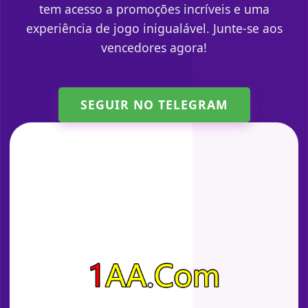
tem acesso a promoções incríveis e uma
experiência de jogo inigualável. Junte-se aos
vencedores agora!
SEGUIR NO TELEGRAM