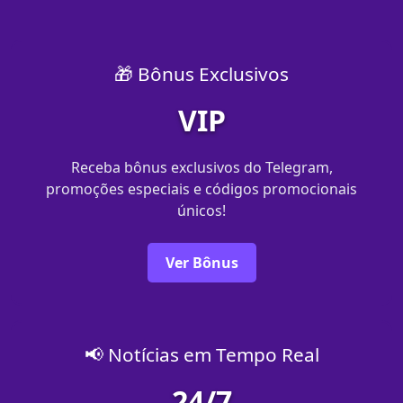
🎁 Bônus Exclusivos
VIP
Receba bônus exclusivos do Telegram,
promoções especiais e códigos promocionais
únicos!
Ver Bônus
📢 Notícias em Tempo Real
24/7