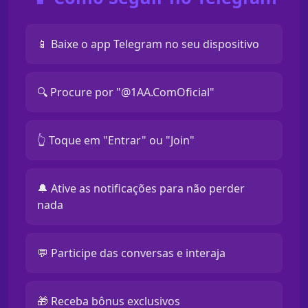
📱 Baixe o app Telegram no seu dispositivo
🔍 Procure por "@1AA.ComOficial"
👆 Toque em "Entrar" ou "Join"
🔔 Ative as notificações para não perder
nada
💬 Participe das conversas e interaja
🎁 Receba bônus exclusivos