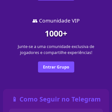
👥 Comunidade VIP
1000+
Junte-se a uma comunidade exclusiva de
jogadores e compartilhe experiências!
Entrar Grupo
📱 Como Seguir no Telegram