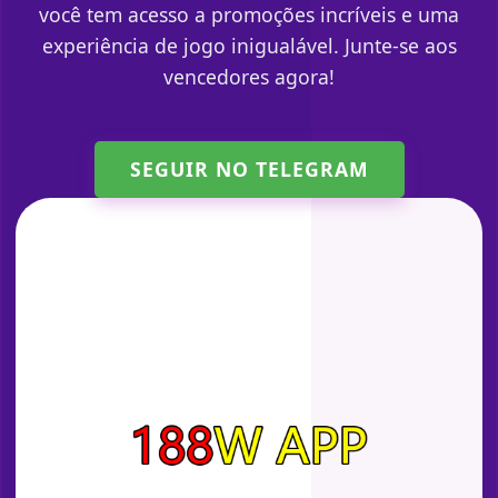
você tem acesso a promoções incríveis e uma
experiência de jogo inigualável. Junte-se aos
vencedores agora!
SEGUIR NO TELEGRAM