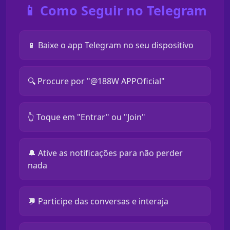
📱 Como Seguir no Telegram
📱 Baixe o app Telegram no seu dispositivo
🔍 Procure por "@188W APPOficial"
👆 Toque em "Entrar" ou "Join"
🔔 Ative as notificações para não perder
nada
💬 Participe das conversas e interaja