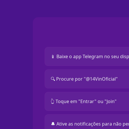
📱 Baixe o app Telegram no seu disp
🔍 Procure por "@14VinOficial"
👆 Toque em "Entrar" ou "Join"
🔔 Ative as notificações para não p