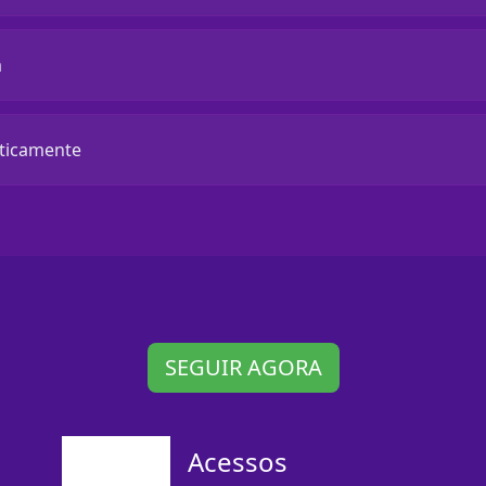
a
aticamente
SEGUIR AGORA
Acessos