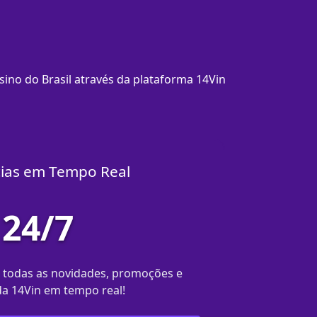
ino do Brasil através da plataforma 14Vin
cias em Tempo Real
24/7
e todas as novidades, promoções e
da 14Vin em tempo real!