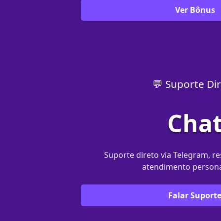
Ver Bônus
💬 Suporte Di
Cha
Suporte direto via Telegram, r
atendimento persona
Falar Suport