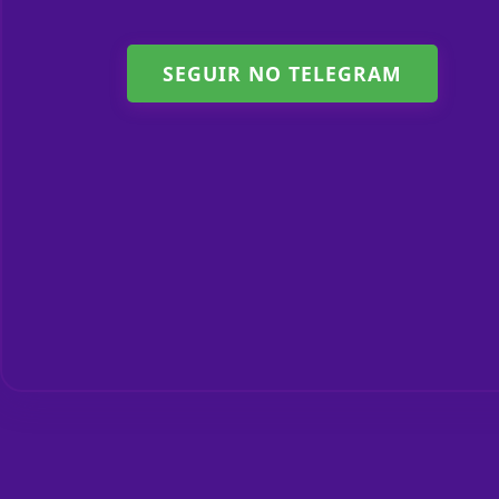
SEGUIR NO TELEGRAM