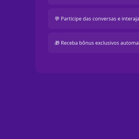
💬 Participe das conversas e interaj
🎁 Receba bônus exclusivos autom