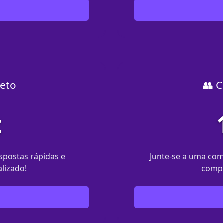
reto
👥 
t
espostas rápidas e
Junte-se a uma com
lizado!
compa
e