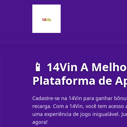
📱 14Vin A Melho
Plataforma de A
Cadastre-se na 14Vin para ganhar bônu
recarga. Com a 14Vin, você tem acesso 
uma experiência de jogo inigualável. J
agora!