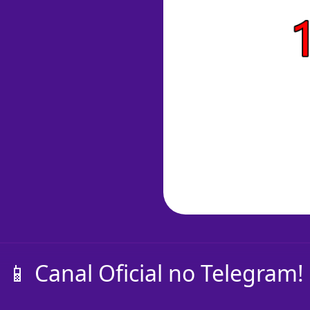
📱 Canal Oficial no Telegram!