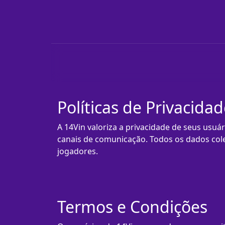
Políticas de Privacida
A 14Vin valoriza a privacidade de seus usu
canais de comunicação. Todos os dados cole
jogadores.
Termos e Condições