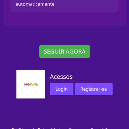
automaticamente
SEGUIR AGORA
Acessos
Login
Registrar-se