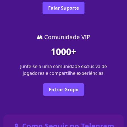
Falar Suporte
👥 Comunidade VIP
1000+
Junte-se a uma comunidade exclusiva de
jogadores e compartilhe experiências!
Entrar Grupo
📱 Como Seguir no Telegram