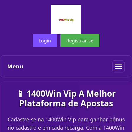
Login
Registrar-se
Menu
📱 1400Win Vip A Melhor
Plataforma de Apostas
Cadastre-se na 1400Win Vip para ganhar bônus
no cadastro e em cada recarga. Com a 1400Win