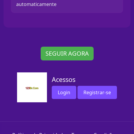
automaticamente
SEGUIR AGORA
Acessos
Login
Registrar-se