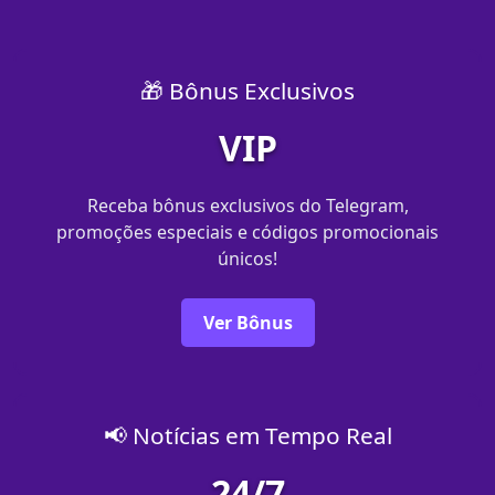
🎁 Bônus Exclusivos
VIP
Receba bônus exclusivos do Telegram,
promoções especiais e códigos promocionais
únicos!
Ver Bônus
📢 Notícias em Tempo Real
24/7