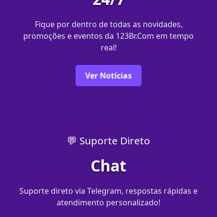
Fique por dentro de todas as novidades,
promoções e eventos da 123Br.Com em tempo
real!
Ver Notícias
💬 Suporte Direto
Chat
Suporte direto via Telegram, respostas rápidas e
atendimento personalizado!