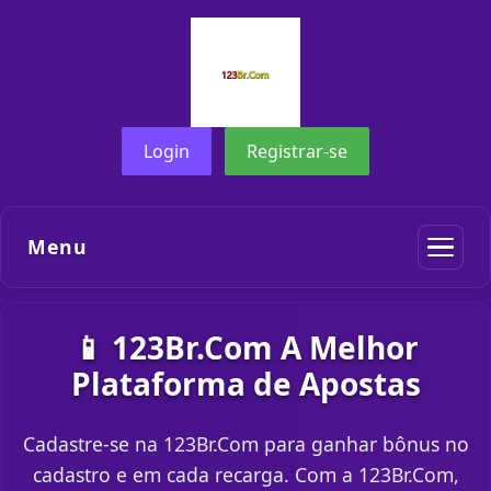
Login
Registrar-se
Menu
📱 123Br.Com A Melhor
Plataforma de Apostas
Cadastre-se na 123Br.Com para ganhar bônus no
cadastro e em cada recarga. Com a 123Br.Com,