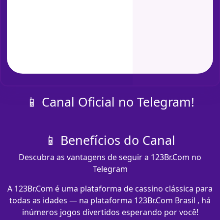
📱 Canal Oficial no Telegram!
📱 Benefícios do Canal
Descubra as vantagens de seguir a 123Br.Com no
Telegram
A 123Br.Com é uma plataforma de cassino clássica para
todas as idades — na plataforma 123Br.Com Brasil , há
inúmeros jogos divertidos esperando por você!