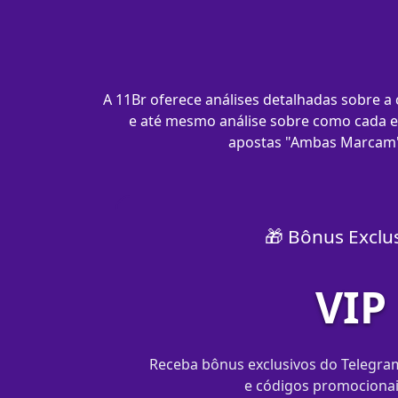
A 11Br oferece análises detalhadas sobre a 
e até mesmo análise sobre como cada eq
apostas "Ambas Marcam",
🎁 Bônus Exclu
VIP
Receba bônus exclusivos do Telegra
e códigos promocionai