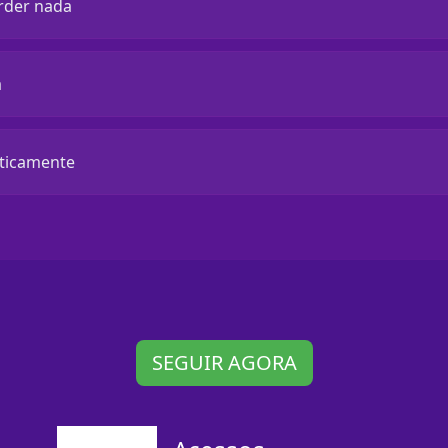
erder nada
a
aticamente
SEGUIR AGORA