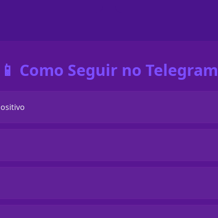
📱 Como Seguir no Telegram
ositivo