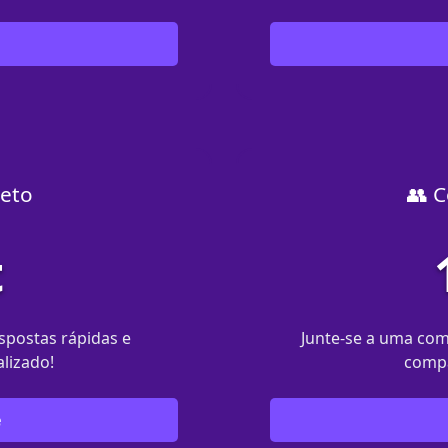
reto
👥 
t
espostas rápidas e
Junte-se a uma com
lizado!
compa
e