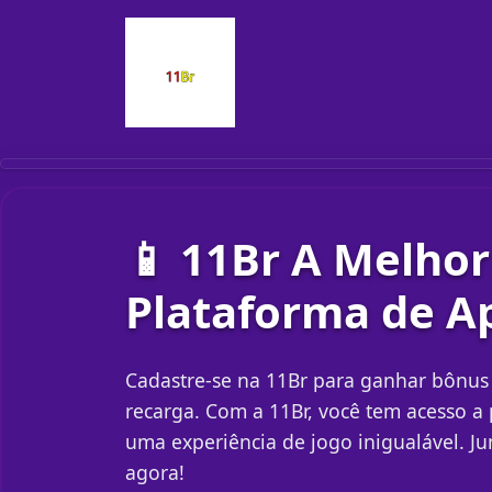
📱 11Br A Melhor
Plataforma de A
Cadastre-se na 11Br para ganhar bônus
recarga. Com a 11Br, você tem acesso a 
uma experiência de jogo inigualável. J
agora!