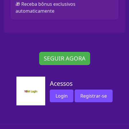
🎁 Receba bônus exclusivos
automaticamente
SEGUIR AGORA
Acessos
Login
Registrar-se