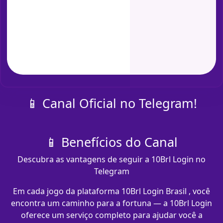
📱 Canal Oficial no Telegram!
📱 Benefícios do Canal
Descubra as vantagens de seguir a 10Brl Login no
Telegram
Em cada jogo da plataforma 10Brl Login Brasil , você
encontra um caminho para a fortuna — a 10Brl Login
oferece um serviço completo para ajudar você a