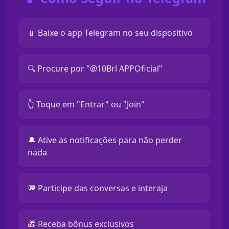
📱 Baixe o app Telegram no seu dispositivo
🔍 Procure por "@10Brl APPOficial"
👆 Toque em "Entrar" ou "Join"
🔔 Ative as notificações para não perder
nada
💬 Participe das conversas e interaja
🎁 Receba bônus exclusivos